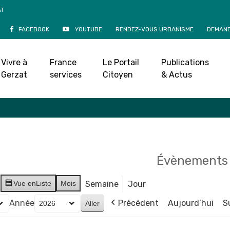
AT
FACEBOOK
YOUTUBE
RENDEZ-VOUS URBANISME
DEMAND
Agenda
Vivre à
France
Le Portail
Publications
Accueil
»
Agenda
Gerzat
services
Citoyen
& Actus
Évènements 
Vue en
Liste
Mois
Semaine
Jour
Année
Précédent
Aujourd’hui
S