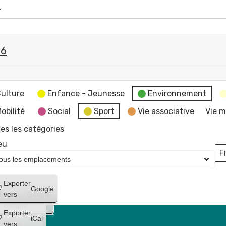
6
26
ulture
Enfance - Jeunesse
Environnement
obilité
Social
Sport
Vie associative
Vie m
es les catégories
eu
Fi
L
Créer
Exporter
Google
un
vers
Google
compte
Exporter
iCal
Créer
vers