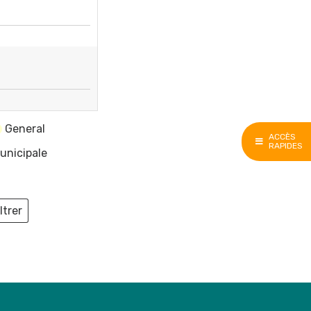
General
ACCÈS
RAPIDES
unicipale
ltrer
ieux