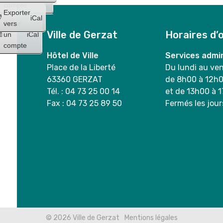
compte
Exporter
iCal
Créer
vers
Ville de Gerzat
Horaires d’
un
iCal
compte
Hôtel de Ville
Services admin
Place de la Liberté
Du lundi au ve
63360 GERZAT
de 8h00 à 12h
Tél. : 04 73 25 00 14
et de 13h00 à 
Fax : 04 73 25 89 50
Fermés les jour
© 2026
Ville de Gerzat
Mentions légales