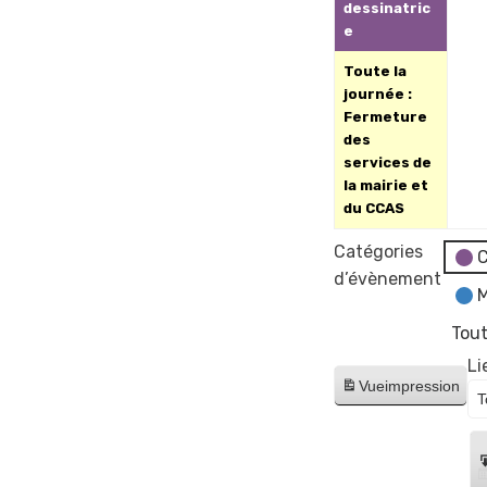
dessinatric
e
Toute la
journée :
Fermeture
des
services de
la mairie et
du CCAS
Catégories
C
d’évènement
M
Tout
Li
Vue
impression