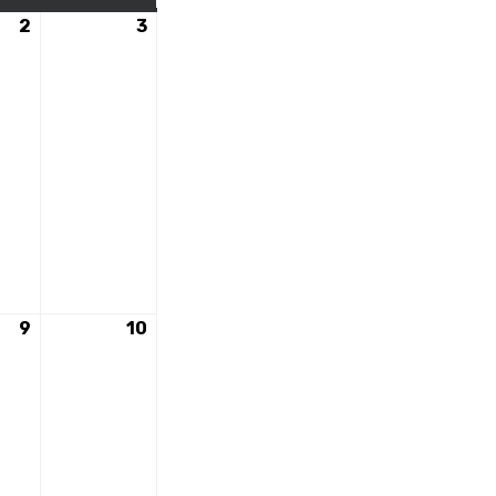
2
2
3
3
nt)
mai
mai
2026
2026
9
9
10
10
nt)
mai
mai
2026
2026