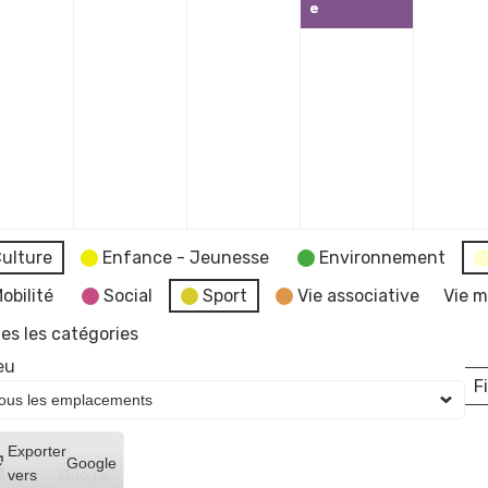
e
ulture
Enfance - Jeunesse
Environnement
obilité
Social
Sport
Vie associative
Vie m
es les catégories
eu
Fi
L
Créer
Exporter
Google
un
vers
Google