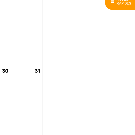
2026
2026
RAPIDES
30
30
31
31
nt)
mai
mai
2026
2026