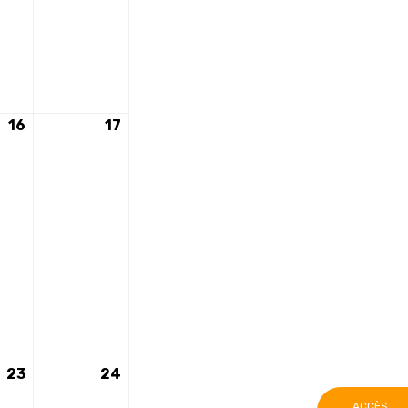
16
16
17
17
nt)
mai
mai
2026
2026
23
23
24
24
mai
mai
ACCÈS