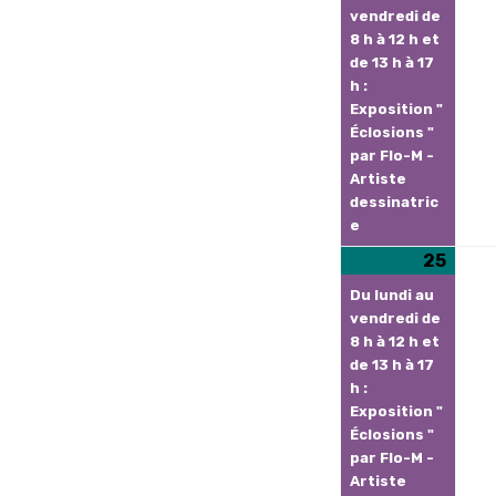
2026
vendredi de
8 h à 12 h et
de 13 h à 17
h :
Exposition "
Éclosions "
par Flo-M -
Artiste
dessinatric
e
25
25
(2
mai
évèn
Du lundi au
2026
vendredi de
8 h à 12 h et
de 13 h à 17
h :
Exposition "
Éclosions "
par Flo-M -
Artiste