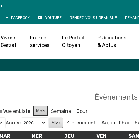
AT
FACEBOOK
YOUTUBE
RENDEZ-VOUS URBANISME
DEMAND
Agenda
Vivre à
France
Le Portail
Publications
Accueil
»
Agenda
Gerzat
services
Citoyen
& Actus
Évènements 
Vue en
Liste
Mois
Semaine
Jour
Année
Précédent
Aujourd’hui
S
MAR
MARDI
MER
MERCREDI
JEU
JEUDI
VEN
VENDREDI
SA