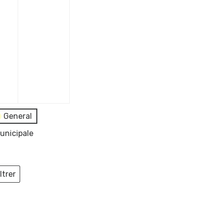
General
unicipale
ltrer
ieux