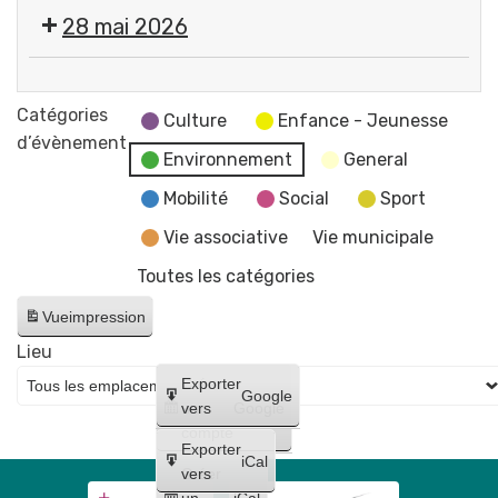
canine
28 mai 2026
-
Permanence
Propreté
pour
canine
Catégories
la
Culture
Enfance - Jeunesse
+
d’évènement
distribution
Environnement
General
Lutte
gratuite
contre
Mobilité
Social
Sport
de
les
sacs
Vie associative
Vie municipale
frelons
en
Toutes les catégories
asiatiques
mairie
-
🐶
Vue
impression
Permanence
💚
Lieu
pour
Créer
Exporter
la
Google
un
vers
Google
distribution
compte
gratuite
Exporter
iCal
de
Créer
vers
un
iCal