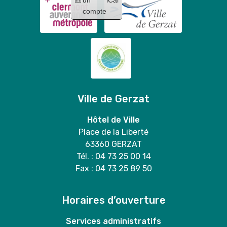
sacs
compte
+
vente
de
grilles
sélectives
en
mairie
Ville de Gerzat
🐶
💚
Hôtel de Ville
Place de la Liberté
63360 GERZAT
Tél. : 04 73 25 00 14
Fax : 04 73 25 89 50
Horaires d’ouverture
Services administratifs