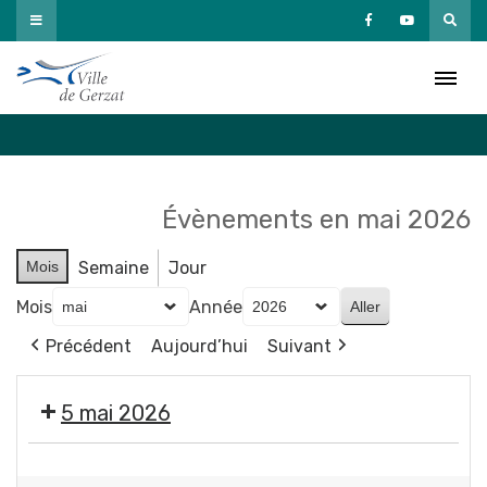
Passer
au
Agenda
contenu
Accueil
»
Agenda
Évènements en mai 2026
Mois
Semaine
Jour
Mois
Année
Précédent
Aujourd’hui
Suivant
5 mai 2026
Propreté