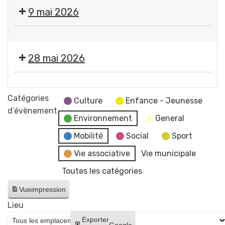
canine
9 mai 2026
-
Permanence
Vide-
pour
greniers
la
28 mai 2026
-
distribution
par
gratuite
Propreté
le
de
canine
Catégories
Secours
Culture
Enfance - Jeunesse
sacs
+
d’évènement
populaire
en
Environnement
General
Lutte
de
mairie
contre
Mobilité
Social
Sport
Gerzat
🐶
les
Vie associative
Vie municipale
💚
frelons
Toutes les catégories
asiatiques
-
Vue
impression
Permanence
Lieu
pour
Créer
Exporter
la
Google