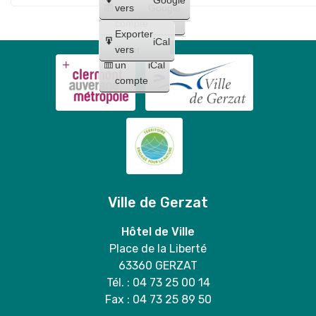
un
vers
Google
distribution
compte
gratuite
Exporter
iCal
de
Créer
vers
un
iCal
sacs
compte
+
vente
de
grilles
sélectives
en
mairie
Ville de Gerzat
🐶
💚
Hôtel de Ville
Place de la Liberté
63360 GERZAT
Tél. : 04 73 25 00 14
Fax : 04 73 25 89 50