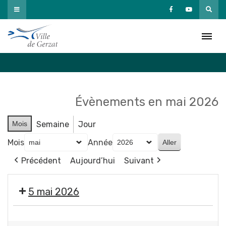
Passer
au
Agenda
contenu
Accueil
»
Agenda
Évènements en mai 2026
Mois
Semaine
Jour
Mois
Année
Précédent
Aujourd’hui
Suivant
5 mai 2026
Propreté