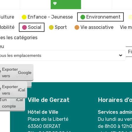
💚
ulture
Enfance - Jeunesse
Environnement
obilité
Social
Sport
Vie associative
Vie m
es les catégories
eu
Fi
L
Créer
Exporter
Google
un
vers
Google
compte
Exporter
iCal
Créer
vers
Ville de Gerzat
Horaires d’
un
iCal
compte
Hôtel de Ville
Services admin
Place de la Liberté
Du lundi au ve
63360 GERZAT
de 8h00 à 12h