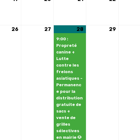
mai
mai
mai
mai
2026
2026
2026
2026
26
26
27
27
28
28
(1
29
29
mai
mai
mai
évènement)
mai
9:00 :
2026
2026
2026
2026
Propreté
canine +
Lutte
contre les
frelons
asiatiques -
Permanenc
e pour la
distribution
gratuite de
sacs +
vente de
grilles
sélectives
en mairie 🐶