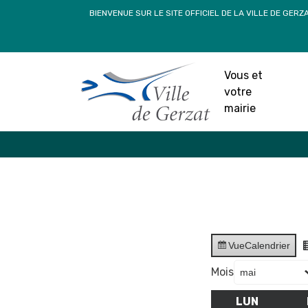
Passer
BIENVENUE SUR LE SITE OFFICIEL DE LA VILLE DE GERZ
au
contenu
Vous et
votre
mairie
Vue
Calendrier
Mois
LUN
LUNDI