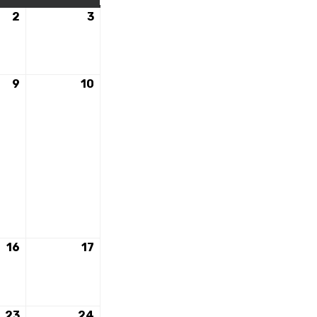
2
2
3
3
mai
mai
2026
2026
9
9
10
10
mai
mai
2026
2026
16
16
17
17
mai
mai
2026
2026
23
23
24
24