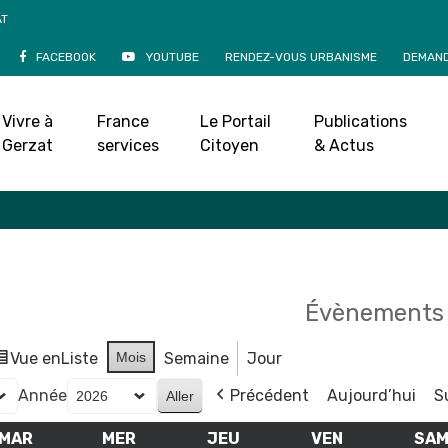
AT
FACEBOOK
YOUTUBE
RENDEZ-VOUS URBANISME
DEMAND
Agenda
Vivre à
France
Le Portail
Publications
Accueil
»
Agenda
Gerzat
services
Citoyen
& Actus
Évènements 
Vue en
Liste
Mois
Semaine
Jour
Année
Précédent
Aujourd’hui
S
MAR
MARDI
MER
MERCREDI
JEU
JEUDI
VEN
VENDREDI
SA