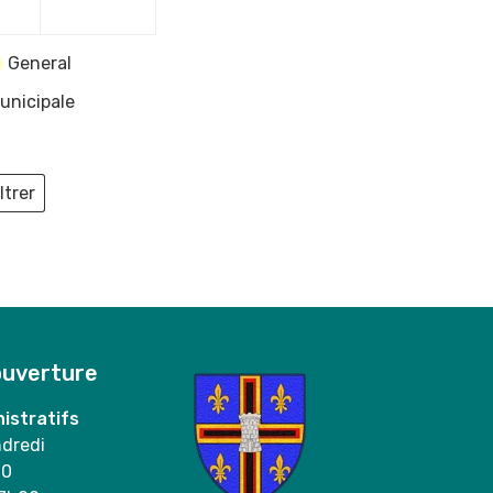
General
unicipale
ltrer
ieux
ouverture
istratifs
ndredi
00