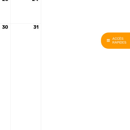
mai
mai
2026
2026
30
30
31
31
mai
mai
ACCÈS
2026
2026
RAPIDES