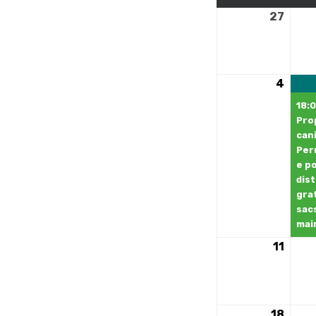
27
27
avril
2026
4
4
mai
18:0
2026
Pro
can
Per
e po
dis
gra
sac
mair
11
11
mai
2026
18
18