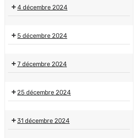
Marché
4 décembre 2024
de
Noël
🌟
Comité
RDV
des
5 décembre 2024
des
Fêtes
illuminations
Gerzatois
🇫🇷
Cérémonie
7 décembre 2024
du
5
🎱
décembre
Loto
25 décembre 2024
CASG
Rugby
Jour
de
31 décembre 2024
Noël
-
🎉