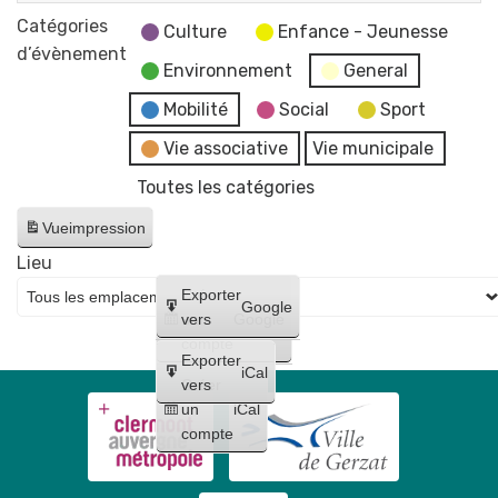
Fermeture
Réveillon
Catégories
des
Culture
Enfance - Jeunesse
du
d’évènement
services
Environnement
General
Nouvel
et
An
Mobilité
Social
Sport
bâtiments
par
municipaux
Vie associative
Vie municipale
le
Toutes les catégories
Comité
de
Vue
impression
Jumelage
Lieu
🎉
Créer
Exporter
Google
un
vers
Google
compte
Exporter
iCal
Créer
vers
un
iCal
compte