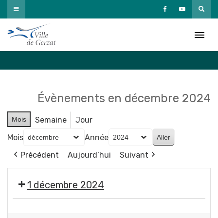
Passer
au
Agenda
contenu
Accueil
»
Agenda
Évènements en décembre 2024
Mois
Semaine
Jour
Mois
Année
Précédent
Aujourd’hui
Suivant
1 décembre 2024
🎄