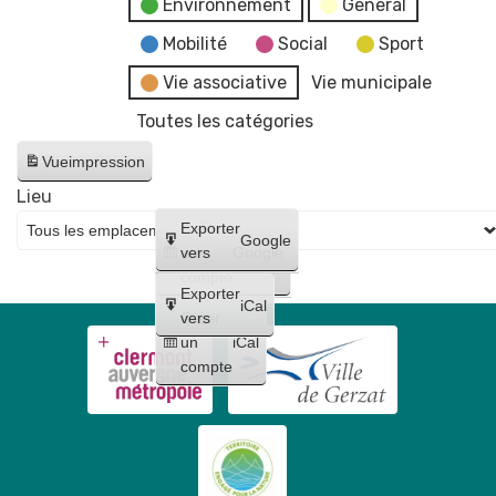
Environnement
General
Mobilité
Social
Sport
Vie associative
Vie municipale
Toutes les catégories
Vue
impression
Lieu
Créer
Exporter
Google
un
vers
Google
compte
Exporter
iCal
Créer
vers
un
iCal
compte