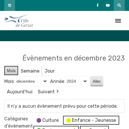
Passer
au
Agenda
contenu
Accueil
»
Agenda
Évènements en décembre 2023
Mois
Semaine
Jour
Mois
Année
Aujourd’hui
Suivant
Il n’y a aucun évènement prévu pour cette période.
Catégories
Culture
Enfance - Jeunesse
d’évènement