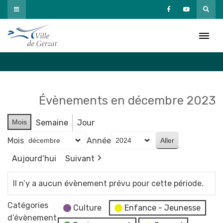
Passer
au
Agenda
contenu
Accueil
»
Agenda
Évènements en décembre 2023
Mois
Semaine
Jour
Mois
Année
Aujourd’hui
Suivant
Il n’y a aucun évènement prévu pour cette période.
Catégories
Culture
Enfance - Jeunesse
d’évènement