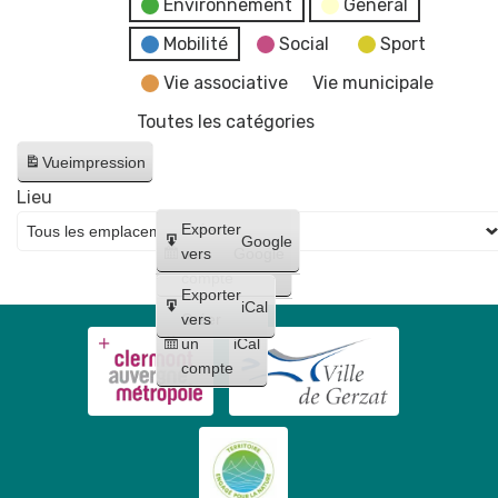
Environnement
General
Mobilité
Social
Sport
Vie associative
Vie municipale
Toutes les catégories
Vue
impression
Lieu
Créer
Exporter
Google
un
vers
Google
compte
Exporter
iCal
Créer
vers
un
iCal
compte