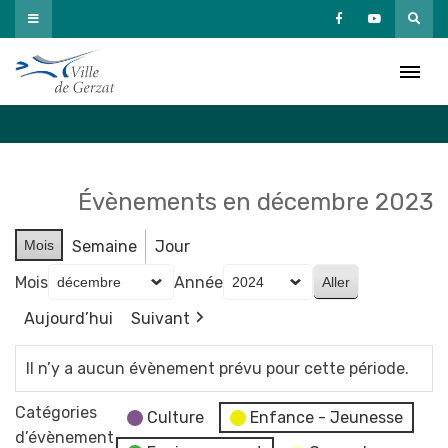
Passer
au
Agenda
contenu
Accueil
»
Agenda
Évènements en décembre 2023
Mois
Semaine
Jour
Mois
Année
Aujourd’hui
Suivant
Il n’y a aucun évènement prévu pour cette période.
Catégories
Culture
Enfance - Jeunesse
d’évènement