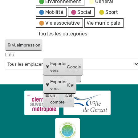
Environnement
General
Mobilité
Social
Sport
Vie associative
Vie municipale
Toutes les catégories
Vue
impression
Lieu
Créer
Exporter
Google
un
vers
Google
compte
Exporter
iCal
Créer
vers
un
iCal
compte