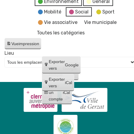
Environnement
General
Mobilité
Social
Sport
Vie associative
Vie municipale
Toutes les catégories
Vue
impression
Lieu
Créer
Exporter
Google
un
vers
Google
compte
Exporter
iCal
Créer
vers
un
iCal
compte