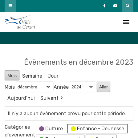
Passer
au
Agenda
contenu
Accueil
»
Agenda
Évènements en décembre 2023
Mois
Semaine
Jour
Mois
Année
Aujourd’hui
Suivant
Il n’y a aucun évènement prévu pour cette période.
Catégories
Culture
Enfance - Jeunesse
d’évènement