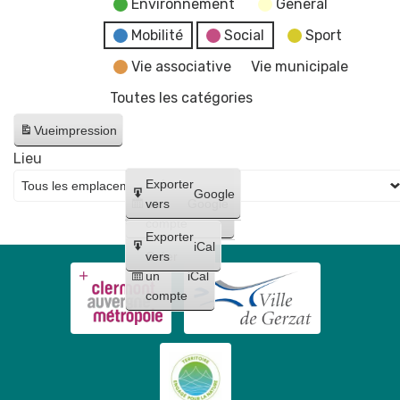
Environnement
General
Mobilité
Social
Sport
Vie associative
Vie municipale
Toutes les catégories
Vue
impression
Lieu
Créer
Exporter
Google
un
vers
Google
compte
Exporter
iCal
Créer
vers
un
iCal
compte