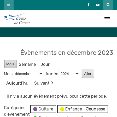
Passer
au
Agenda
contenu
Accueil
»
Agenda
Évènements en décembre 2023
Mois
Semaine
Jour
Mois
Année
Aujourd’hui
Suivant
Il n’y a aucun évènement prévu pour cette période.
Catégories
Culture
Enfance - Jeunesse
d’évènement