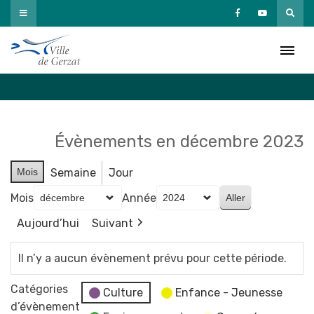
Passer
au
Agenda
contenu
Accueil
»
Agenda
Évènements en décembre 2023
Mois
Semaine
Jour
Mois
Année
Aujourd’hui
Suivant
Il n’y a aucun évènement prévu pour cette période.
Catégories
Culture
Enfance - Jeunesse
d’évènement