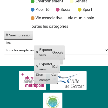
Environnement
General
Mobilité
Social
Sport
Vie associative
Vie municipale
Toutes les catégories
Vue
impression
Lieu
Créer
Exporter
Google
un
vers
Google
compte
Exporter
iCal
Créer
vers
un
iCal
compte