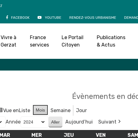
AT
FACEBOOK
YOUTUBE
RENDEZ-VOUS URBANISME
DEMAND
Agenda
Vivre à
France
Le Portail
Publications
Accueil
»
Agenda
Gerzat
services
Citoyen
& Actus
Évènements en dé
Vue en
Liste
Mois
Semaine
Jour
Année
Aujourd’hui
Suivant
MAR
MARDI
MER
MERCREDI
JEU
JEUDI
VEN
VENDREDI
SA