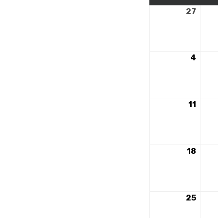
27
27
nove
2023
4
4
déce
2023
11
11
déce
2023
18
18
déce
2023
25
25
déce