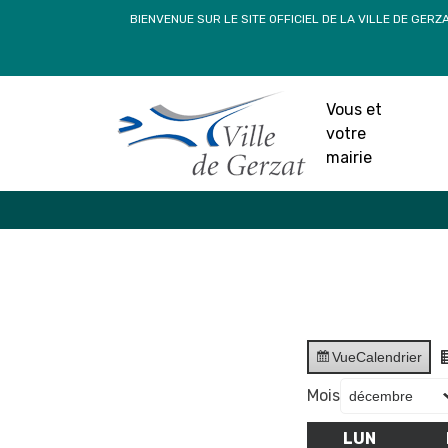
Passer
BIENVENUE SUR LE SITE OFFICIEL DE LA VILLE DE GERZ
au
contenu
Vous et
votre
mairie
Vue
Calendrier
Mois
LUN
LUNDI