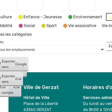
2023
2023
2023
2023
ulture
Enfance - Jeunesse
Environnement
obilité
Social
Sport
Vie associative
Vie m
es les catégories
eu
Fi
L
Créer
Exporter
Google
un
vers
Google
compte
Exporter
iCal
Créer
vers
Ville de Gerzat
Horaires d’
un
iCal
compte
Hôtel de Ville
Services admin
Place de la Liberté
Du lundi au ve
63360 GERZAT
de 8h00 à 12h