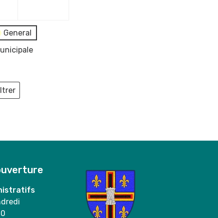
2023
2023
General
unicipale
ltrer
ieux
ouverture
istratifs
ndredi
00