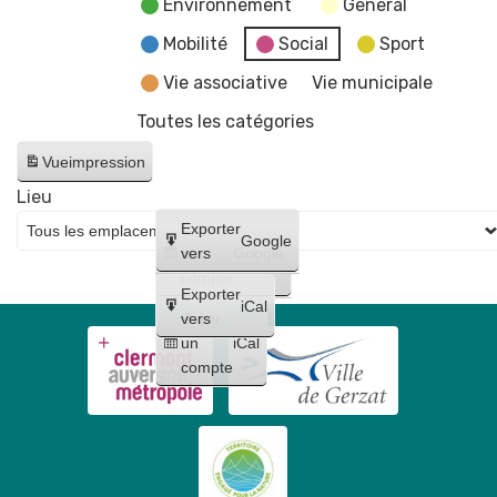
Environnement
General
Mobilité
Social
Sport
Vie associative
Vie municipale
Toutes les catégories
Vue
impression
Lieu
Créer
Exporter
Google
un
vers
Google
compte
Exporter
iCal
Créer
vers
un
iCal
compte