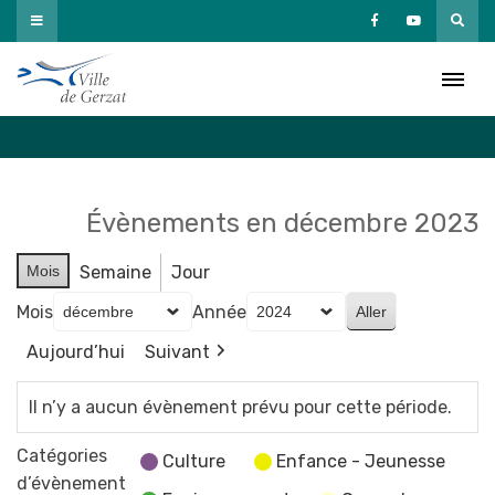
Passer
au
Agenda
contenu
Accueil
»
Agenda
Évènements en décembre 2023
Mois
Semaine
Jour
Mois
Année
Aujourd’hui
Suivant
Il n’y a aucun évènement prévu pour cette période.
Catégories
Culture
Enfance - Jeunesse
d’évènement