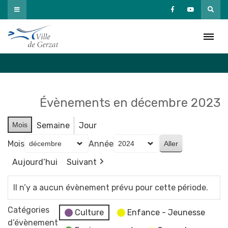
Passer
au
Agenda
contenu
Accueil
»
Agenda
Évènements en décembre 2023
Mois
Semaine
Jour
Mois
Année
Aujourd’hui
Suivant
Il n’y a aucun évènement prévu pour cette période.
Catégories
Culture
Enfance - Jeunesse
d’évènement