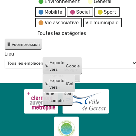
Environnement
General
Mobilité
Social
Sport
Vie associative
Vie municipale
Toutes les catégories
Vue
impression
Lieu
Créer
Exporter
Google
un
vers
Google
compte
Exporter
iCal
Créer
vers
un
iCal
compte