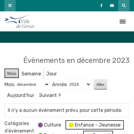
Passer
au
Agenda
contenu
Accueil
»
Agenda
Évènements en décembre 2023
Mois
Semaine
Jour
Mois
Année
Aujourd’hui
Suivant
Il n’y a aucun évènement prévu pour cette période.
Catégories
Culture
Enfance - Jeunesse
d’évènement