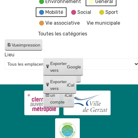
Environnement
General
Mobilité
Social
Sport
Vie associative
Vie municipale
Toutes les catégories
Vue
impression
Lieu
Créer
Exporter
Google
un
vers
Google
compte
Exporter
iCal
Créer
vers
un
iCal
compte