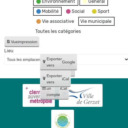
Environnement
General
Mobilité
Social
Sport
Vie associative
Vie municipale
Toutes les catégories
Vue
impression
Lieu
Créer
Exporter
Google
un
vers
Google
compte
Exporter
iCal
Créer
vers
un
iCal
compte