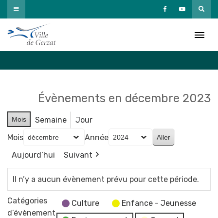
Passer
au
Agenda
contenu
Accueil
»
Agenda
Évènements en décembre 2023
Mois
Semaine
Jour
Mois
Année
Aujourd’hui
Suivant
Il n’y a aucun évènement prévu pour cette période.
Catégories
Culture
Enfance - Jeunesse
d’évènement