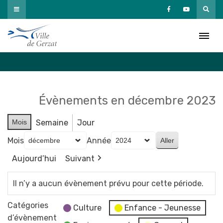
Passer
au
Agenda
contenu
Accueil
»
Agenda
Évènements en décembre 2023
Mois
Semaine
Jour
Mois
Année
Aujourd’hui
Suivant
Il n’y a aucun évènement prévu pour cette période.
Catégories
Culture
Enfance - Jeunesse
d’évènement