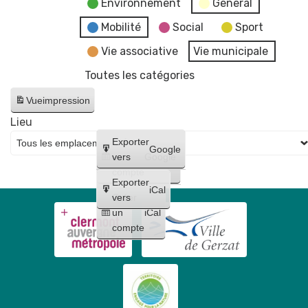
Environnement
General
Mobilité
Social
Sport
Vie associative
Vie municipale
Toutes les catégories
Vue
impression
Lieu
Créer
Exporter
Google
un
vers
Google
compte
Exporter
iCal
Créer
vers
un
iCal
compte