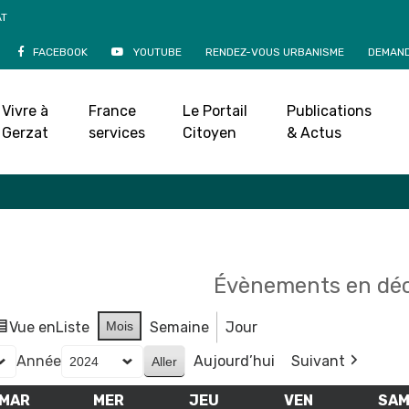
AT
FACEBOOK
YOUTUBE
RENDEZ-VOUS URBANISME
DEMAND
Agenda
Vivre à
France
Le Portail
Publications
Accueil
»
Agenda
Gerzat
services
Citoyen
& Actus
Évènements en dé
Vue en
Liste
Mois
Semaine
Jour
Année
Aujourd’hui
Suivant
MAR
MARDI
MER
MERCREDI
JEU
JEUDI
VEN
VENDREDI
SA