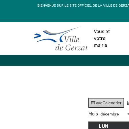
Passer
BIENVENUE SUR LE SITE OFFICIEL DE LA VILLE DE GERZ
au
contenu
Vous et
votre
mairie
Vue
Calendrier
Mois
LUN
LUNDI