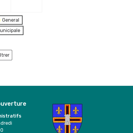
2023
2023
General
unicipale
ltrer
ieux
ouverture
istratifs
ndredi
00