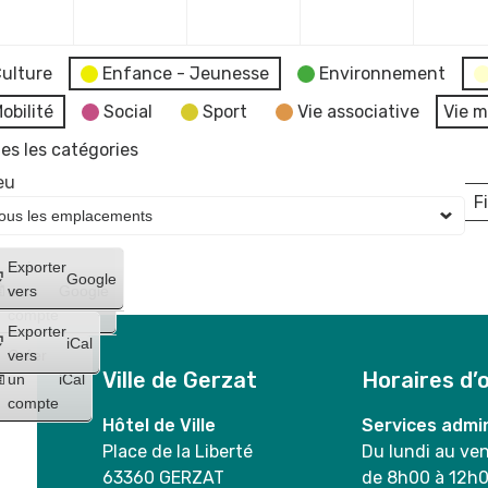
2023
2023
2023
2023
ulture
Enfance - Jeunesse
Environnement
obilité
Social
Sport
Vie associative
Vie m
es les catégories
eu
Fi
L
Créer
Exporter
Google
un
vers
Google
compte
Exporter
iCal
Créer
vers
Ville de Gerzat
Horaires d’
un
iCal
compte
Hôtel de Ville
Services admin
Place de la Liberté
Du lundi au ve
63360 GERZAT
de 8h00 à 12h