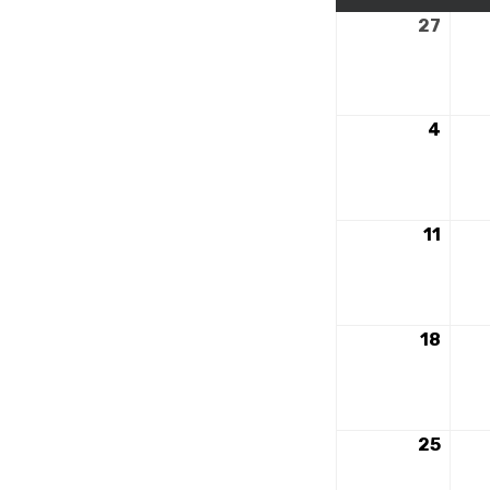
27
27
nove
2023
4
4
déce
2023
11
11
déce
2023
18
18
déce
2023
25
25
déce