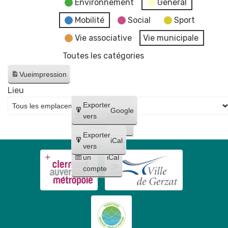
Environnement
General
Mobilité
Social
Sport
Vie associative
Vie municipale
Toutes les catégories
Vue
impression
Lieu
Créer
Exporter
Google
un
vers
Google
compte
Exporter
iCal
Créer
vers
un
iCal
compte