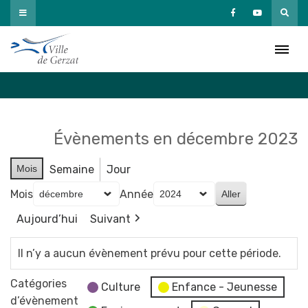
Passer
au
Agenda
contenu
Accueil
»
Agenda
Évènements en décembre 2023
Mois
Semaine
Jour
Mois
Année
Aujourd’hui
Suivant
Il n’y a aucun évènement prévu pour cette période.
Catégories
Culture
Enfance - Jeunesse
d’évènement