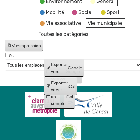
Environnement
General
Mobilité
Social
Sport
Vie associative
Vie municipale
Toutes les catégories
Vue
impression
Lieu
Créer
Exporter
Google
un
vers
Google
compte
Exporter
iCal
Créer
vers
un
iCal
compte