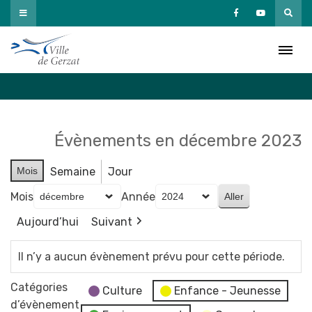
Passer
au
Agenda
contenu
Accueil
»
Agenda
Évènements en décembre 2023
Mois
Semaine
Jour
Mois
Année
Aujourd’hui
Suivant
Il n’y a aucun évènement prévu pour cette période.
Catégories
Culture
Enfance - Jeunesse
d’évènement