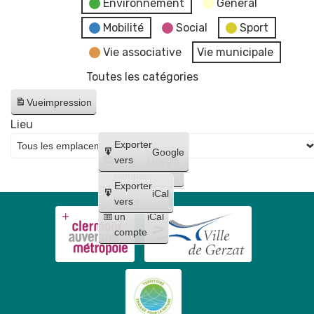
Environnement
General
Mobilité
Social
Sport
Vie associative
Vie municipale
Toutes les catégories
Vue
impression
Lieu
Créer
Exporter
Google
un
vers
Google
compte
Exporter
iCal
Créer
vers
un
iCal
compte