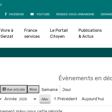
AT
FACEBOOK
YOUTUBE
RENDEZ-VOUS URBANISME
DEMAND
Agenda
Vivre à
France
Le Portail
Publications
Accueil
»
Agenda
Gerzat
services
Citoyen
& Actus
Évènements en dé
Vue en
Liste
Mois
Semaine
Jour
Année
Précédent
Aujourd’hui
vènement prévu pour cette période.