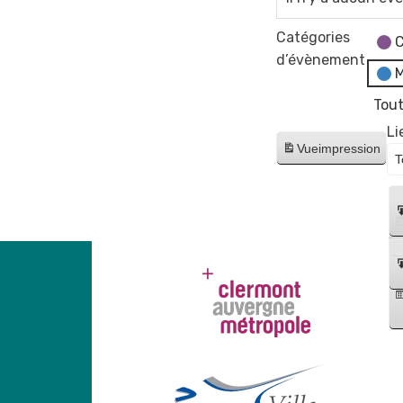
Catégories
C
d’évènement
M
Tout
Li
Vue
impression