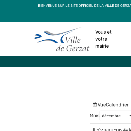
Passer
BIENVENUE SUR LE SITE OFFICIEL DE LA VILLE DE GERZ
au
contenu
Vous et
votre
mairie
Vue
Calendrier
Mois
Il n’y a aucun é