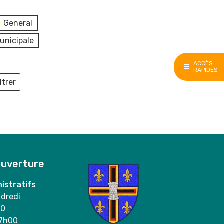
General
unicipale
ACCÈS
RAPIDES
ltrer
ieux
ouverture
istratifs
ndredi
00
17h00