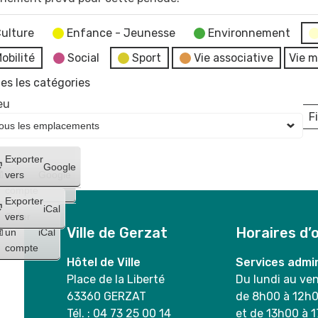
ulture
Enfance - Jeunesse
Environnement
obilité
Social
Sport
Vie associative
Vie m
es les catégories
eu
Fi
L
Créer
Exporter
Google
un
vers
Google
compte
Exporter
iCal
Créer
vers
Ville de Gerzat
Horaires d’
un
iCal
compte
Hôtel de Ville
Services admin
Place de la Liberté
Du lundi au ve
63360 GERZAT
de 8h00 à 12h
Tél. : 04 73 25 00 14
et de 13h00 à 