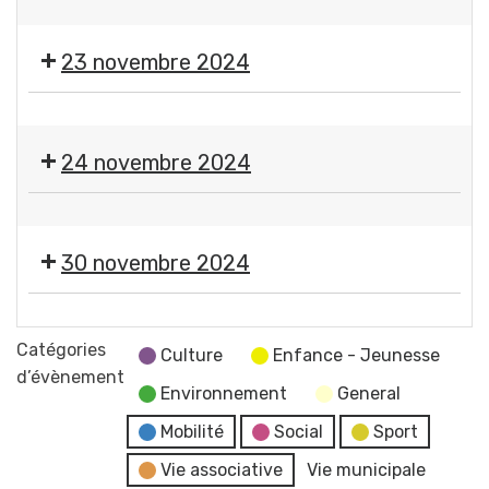
80
pour
💃
Gerzatoise
Comité
échanger
🕺
23 novembre 2024
des
sur
🪗
Fêtes
vos
Thé
Gerzatois
🎨
déplacements
dansant
🪡
24 novembre 2024
Expo-
vente
🎨
de
🪡
l'atelier
30 novembre 2024
Expo-
des
vente
petites
🎄
de
mains
Marché
Catégories
l'atelier
Culture
Enfance - Jeunesse
de
d’évènement
des
Environnement
General
Noël
petites
Comité
Mobilité
Social
Sport
mains
des
Vie associative
Vie municipale
Fêtes