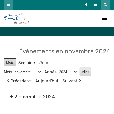
Passer
au
Agenda
contenu
Accueil
»
Agenda
Évènements en novembre 2024
Mois
Semaine
Jour
Mois
Année
Précédent
Aujourd’hui
Suivant
2 novembre 2024
🎃