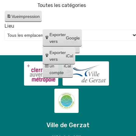
Toutes les catégories
Gerzatois
Vue
impression
Lieu
Créer
Exporter
Google
un
vers
Google
compte
Exporter
iCal
Créer
vers
un
iCal
compte
Ville de Gerzat