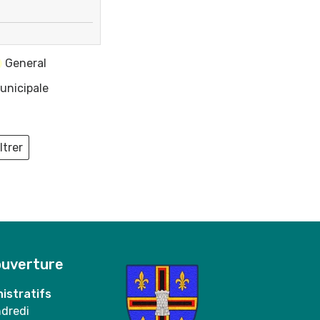
General
unicipale
ltrer
ieux
ouverture
istratifs
ndredi