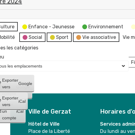
re 2024
ulture
Enfance - Jeunesse
Environnement
obilité
Social
Sport
Vie associative
Vie m
es les catégories
eu
Fi
L
Créer
Exporter
Google
un
vers
Google
compte
Exporter
iCal
Créer
vers
Ville de Gerzat
Horaires d’
un
iCal
compte
Hôtel de Ville
Services admin
Place de la Liberté
Du lundi au ve