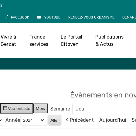
AT
FACEBOOK
YOUTUBE
RENDEZ-VOUS URBANISME
DEMAND
Agenda
Vivre à
France
Le Portail
Publications
Accueil
»
Agenda
Gerzat
services
Citoyen
& Actus
Évènements en no
Vue en
Liste
Mois
Semaine
Jour
Année
Précédent
Aujourd’hui
S