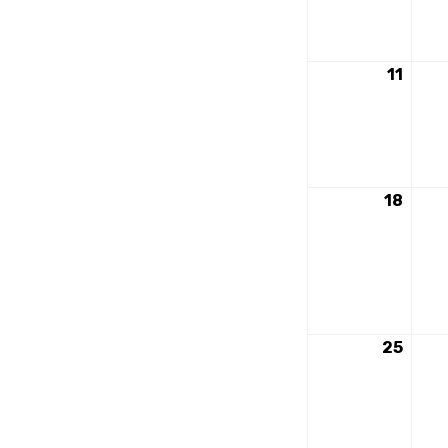
11
11
nove
2024
18
18
nove
2024
25
25
nove
2024