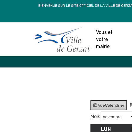
Passer
BIENVENUE SUR LE SITE OFFICIEL DE LA VILLE DE GERZ
au
contenu
Vous et
votre
mairie
Vue
Calendrier
Mois
LUN
LUNDI