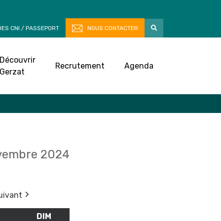
ES CNI / PASSEPORT
NOUS CONTACTER
Découvrir
Recrutement
Agenda
Gerzat
vembre 2024
uivant
M
SAMEDI
DIM
DIMANCHE