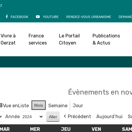
AT
FACEBOOK
YOUTUBE
RENDEZ-VOUS URBANISME
DEMAND
Agenda
Vivre à
France
Le Portail
Publications
Accueil
»
Agenda
Gerzat
services
Citoyen
& Actus
Évènements en no
Vue en
Liste
Mois
Semaine
Jour
Année
Précédent
Aujourd’hui
S
MAR
MARDI
MER
MERCREDI
JEU
JEUDI
VEN
VENDREDI
SA