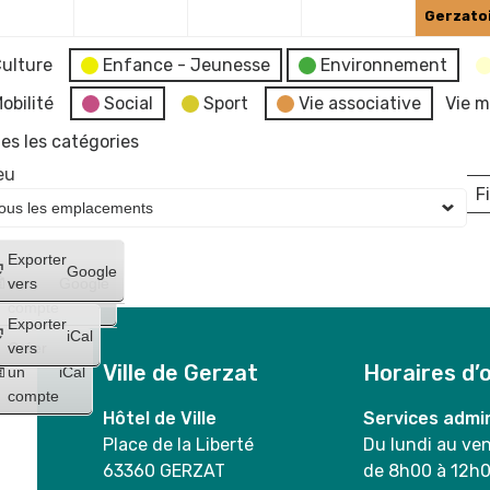
Gerzato
ulture
Enfance - Jeunesse
Environnement
obilité
Social
Sport
Vie associative
Vie m
es les catégories
eu
Fi
L
Créer
Exporter
Google
un
vers
Google
compte
Exporter
iCal
Créer
vers
Ville de Gerzat
Horaires d’
un
iCal
compte
Hôtel de Ville
Services admin
Place de la Liberté
Du lundi au ve
63360 GERZAT
de 8h00 à 12h