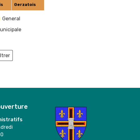
is
Gerzatois
General
unicipale
ltrer
ieux
ouverture
istratifs
ndredi
00