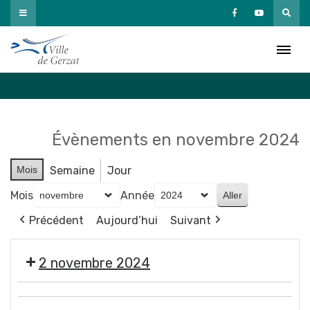
Passer
au
Agenda
contenu
Accueil
»
Agenda
Évènements en novembre 2024
Mois
Semaine
Jour
Mois
Année
Précédent
Aujourd’hui
Suivant
2 novembre 2024
🎃