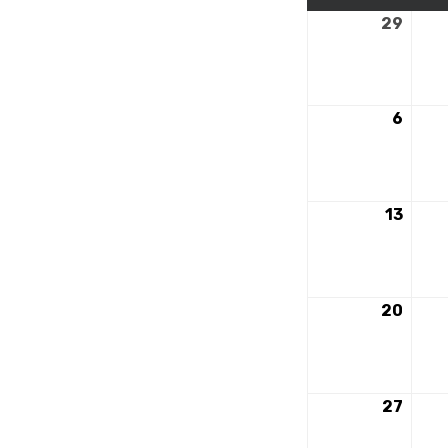
29
29
sept
2025
6
6
octo
2025
13
13
octo
2025
20
20
octo
2025
27
27
octo