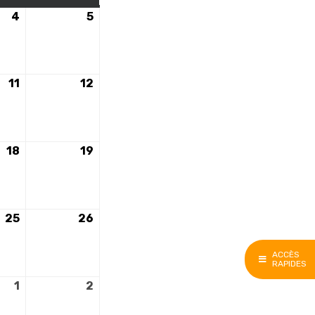
4
4
5
5
octobre
octobre
2025
2025
11
11
12
12
octobre
octobre
2025
2025
18
18
19
19
octobre
octobre
2025
2025
25
25
26
26
octobre
octobre
2025
2025
ACCÈS
RAPIDES
1
1
2
2
novembre
novembre