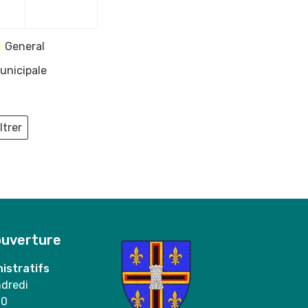
2025
2025
General
unicipale
ltrer
ieux
ouverture
istratifs
ndredi
00