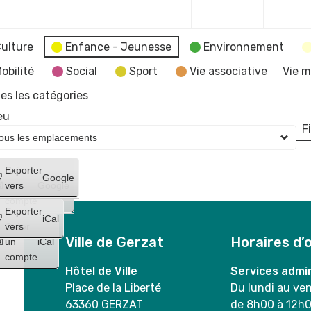
2025
2025
2025
2025
ulture
Enfance - Jeunesse
Environnement
obilité
Social
Sport
Vie associative
Vie m
es les catégories
eu
Fi
L
Créer
Exporter
Google
un
vers
Google
compte
Exporter
iCal
Créer
vers
Ville de Gerzat
Horaires d’
un
iCal
compte
Hôtel de Ville
Services admin
Place de la Liberté
Du lundi au ve
63360 GERZAT
de 8h00 à 12h