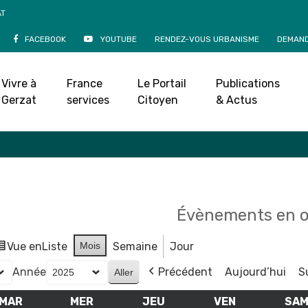
AT
FACEBOOK
YOUTUBE
RENDEZ-VOUS URBANISME
DEMAND
Agenda
Vivre à
France
Le Portail
Publications
Accueil
»
Agenda
Gerzat
services
Citoyen
& Actus
Évènements en 
Vue en
Liste
Mois
Semaine
Jour
Année
Précédent
Aujourd’hui
S
MAR
MARDI
MER
MERCREDI
JEU
JEUDI
VEN
VENDREDI
SA