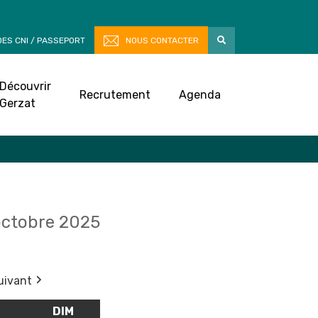
ES CNI / PASSEPORT
NOUS CONTACTER
Découvrir
Recrutement
Agenda
Gerzat
octobre 2025
uivant
M
SAMEDI
DIM
DIMANCHE