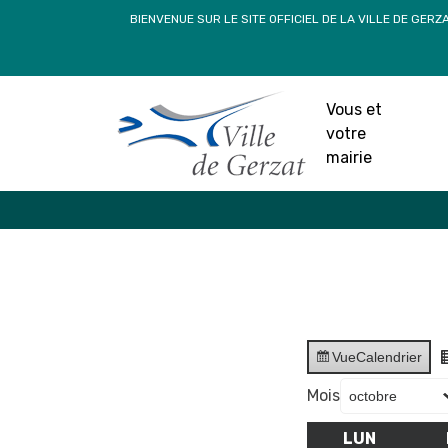
Passer
BIENVENUE SUR LE SITE OFFICIEL DE LA VILLE DE GERZ
au
contenu
Vous et
votre
mairie
Vue
Calendrier
Mois
LUN
LUNDI