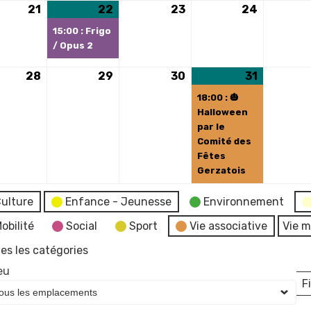
21
21
22
22
(1
23
23
24
24
bre
octobre
octobre
évènement)
octobre
octobre
15:00 : Frigo
2025
2025
2025
2025
/ Opus 2
28
28
29
29
30
30
31
31
(1
bre
octobre
octobre
octobre
octobre
évèneme
18:00 : 🎃
2025
2025
2025
2025
Halloween
par le
Comité des
Fêtes
Gerzatois
ulture
Enfance - Jeunesse
Environnement
obilité
Social
Sport
Vie associative
Vie m
es les catégories
eu
Fi
L