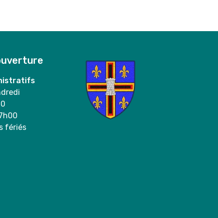
ouverture
istratifs
ndredi
00
17h00
s fériés