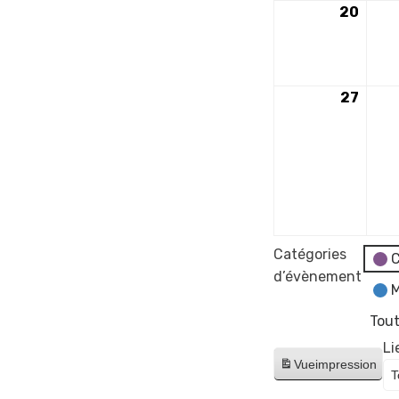
20
20
octo
2025
27
27
octo
2025
Catégories
C
d’évènement
M
Tout
Li
Vue
impression