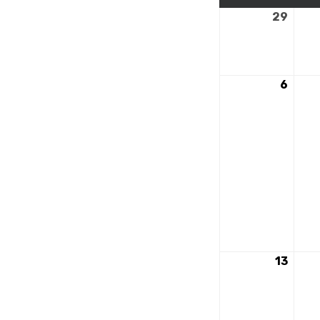
29
29
sept
2025
6
6
octo
2025
13
13
octo
2025