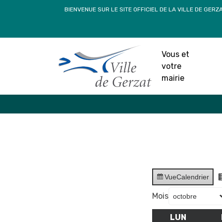
Passer
BIENVENUE SUR LE SITE OFFICIEL DE LA VILLE DE GERZ
au
contenu
Vous et
votre
mairie
Vue
Calendrier
Mois
LUN
LUNDI