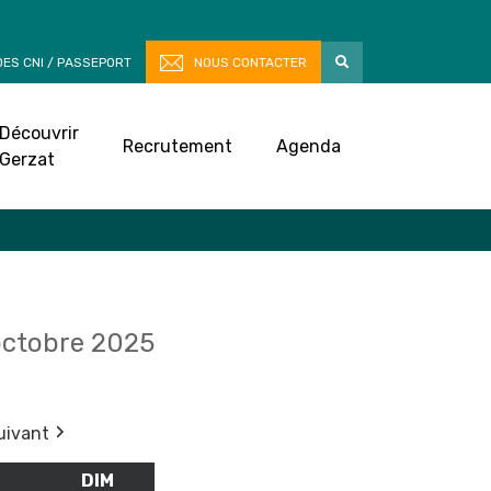
ES CNI / PASSEPORT
NOUS CONTACTER
Découvrir
Recrutement
Agenda
Gerzat
octobre 2025
uivant
M
SAMEDI
DIM
DIMANCHE