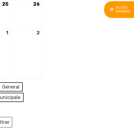
25
25
26
26
ACCÈS
octobre
octobre
RAPIDES
2025
2025
1
1
2
2
nt)
novembre
novembre
2025
2025
General
unicipale
ltrer
ieux