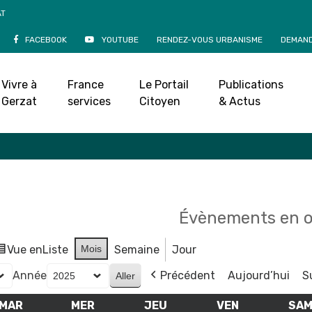
AT
FACEBOOK
YOUTUBE
RENDEZ-VOUS URBANISME
DEMAND
Agenda
Vivre à
France
Le Portail
Publications
Accueil
»
Agenda
Gerzat
services
Citoyen
& Actus
Évènements en 
Vue en
Liste
Mois
Semaine
Jour
Année
Précédent
Aujourd’hui
S
MAR
MARDI
MER
MERCREDI
JEU
JEUDI
VEN
VENDREDI
SA