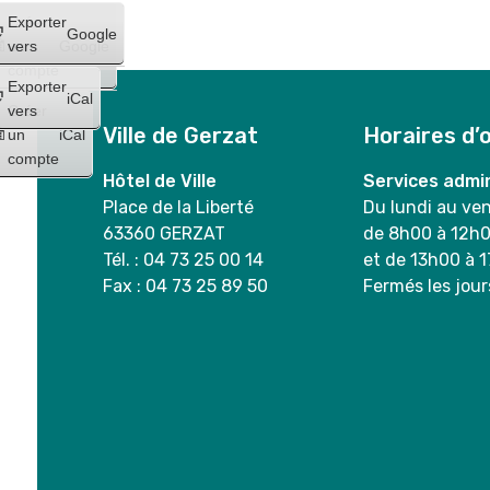
Créer
Exporter
Google
un
vers
Google
compte
Exporter
iCal
Créer
vers
Ville de Gerzat
Horaires d’
un
iCal
compte
Hôtel de Ville
Services admin
Place de la Liberté
Du lundi au ve
63360 GERZAT
de 8h00 à 12h
Tél. : 04 73 25 00 14
et de 13h00 à 
Fax : 04 73 25 89 50
Fermés les jour