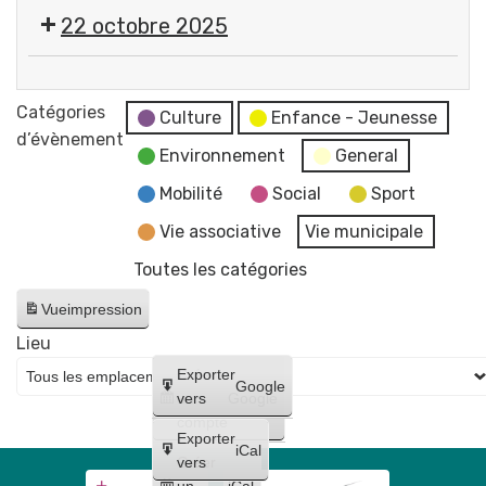
l'Oncle
22 octobre 2025
Soul
Frigo
/
Catégories
Culture
Enfance - Jeunesse
Opus
d’évènement
Environnement
General
2
Mobilité
Social
Sport
Vie associative
Vie municipale
Toutes les catégories
Vue
impression
Lieu
Créer
Exporter
Google
un
vers
Google
compte
Exporter
iCal
Créer
vers
un
iCal