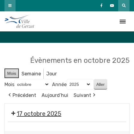
Passer
au
Agenda
contenu
Accueil
»
Agenda
Évènements en octobre 2025
Mois
Semaine
Jour
Mois
Année
Précédent
Aujourd’hui
Suivant
17 octobre 2025
Ben