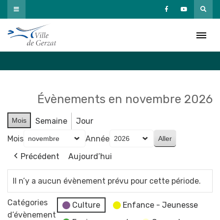
Passer
au
Agenda
contenu
Accueil
»
Agenda
Évènements en novembre 2026
Mois
Semaine
Jour
Mois
Année
Précédent
Aujourd’hui
Il n’y a aucun évènement prévu pour cette période.
Catégories
Culture
Enfance - Jeunesse
d’évènement