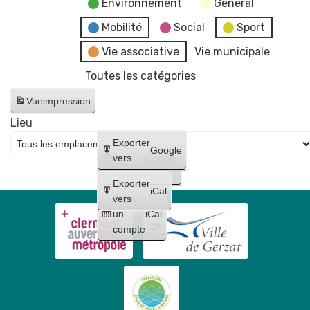
Environnement
General
Mobilité
Social
Sport
Vie associative
Vie municipale
Toutes les catégories
Vue
impression
Lieu
Créer
Exporter
Google
un
vers
Google
compte
Exporter
iCal
Créer
vers
un
iCal
compte