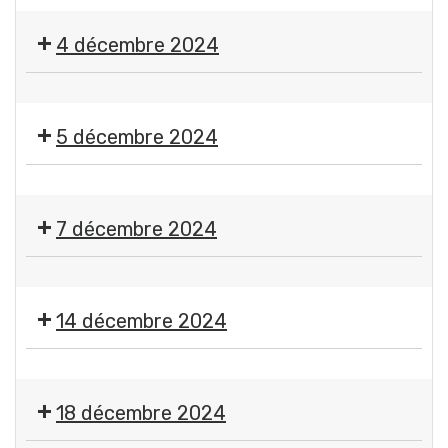
🎶
Marché
🎻
de
4 décembre 2024
L'expression
Noël
du
Comité
🌟
silence
des
RDV
-
Fêtes
5 décembre 2024
des
Orchestre
Gerzatois
illuminations
Symphonique
🇫🇷
des
Cérémonie
7 décembre 2024
Dômes
du
5
🎱
décembre
Loto
14 décembre 2024
CASG
Rugby
Super
Ego
18 décembre 2024
-
Concert