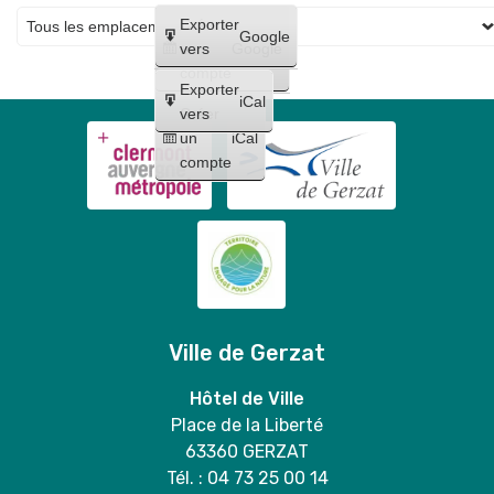
🎉
Créer
Exporter
Google
un
vers
Google
compte
Exporter
iCal
Créer
vers
un
iCal
compte
Ville de Gerzat
Hôtel de Ville
Place de la Liberté
63360 GERZAT
Tél. : 04 73 25 00 14