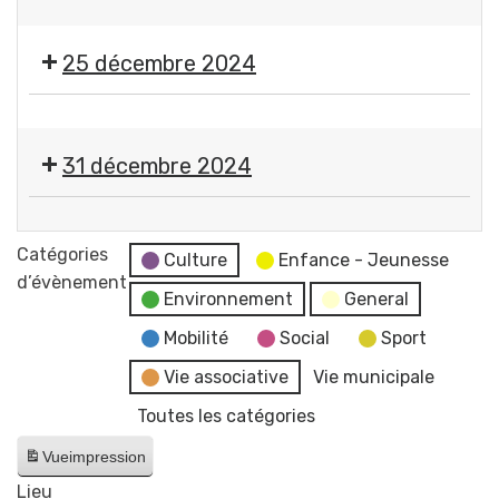
🎸
pop
Côté
familial
25 décembre 2024
Vague
#2
Jour
-
de
Lud's
31 décembre 2024
Noël
/
-
Nomad's
🎉
Fermeture
🎸
Réveillon
Catégories
des
Culture
Enfance - Jeunesse
du
d’évènement
services
Environnement
General
Nouvel
et
An
Mobilité
Social
Sport
bâtiments
par
municipaux
Vie associative
Vie municipale
le
Toutes les catégories
Comité
de
Vue
impression
Jumelage
Lieu