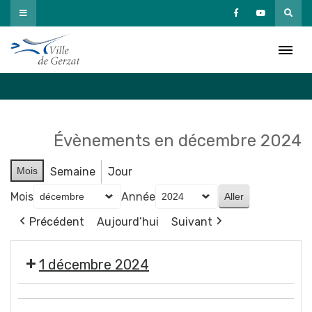
Passer
au
Agenda
contenu
Accueil
»
Agenda
Évènements en décembre 2024
Mois
Semaine
Jour
Mois
Année
Précédent
Aujourd’hui
Suivant
1 décembre 2024
🎄