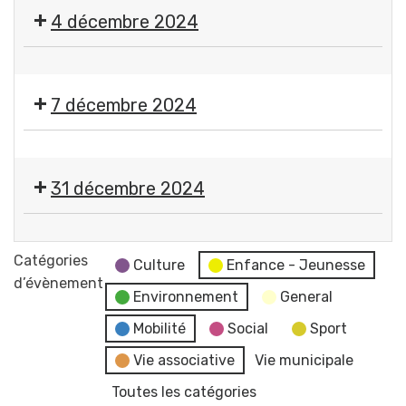
Marché
4 décembre 2024
de
Noël
🌟
Comité
RDV
des
7 décembre 2024
des
Fêtes
illuminations
Gerzatois
🎱
Loto
31 décembre 2024
CASG
Rugby
🎉
Réveillon
Catégories
Culture
Enfance - Jeunesse
du
d’évènement
Environnement
General
Nouvel
An
Mobilité
Social
Sport
par
Vie associative
Vie municipale
le
Toutes les catégories
Comité