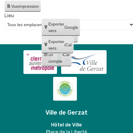
de
Vue
impression
Jumelage
Lieu
🎉
Créer
Exporter
Google
un
vers
Google
compte
Exporter
iCal
Créer
vers
un
iCal
compte
Ville de Gerzat
Hôtel de Ville
Place de la Liberté