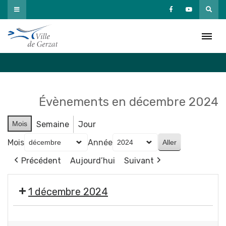
Passer
au
Agenda
contenu
Accueil
»
Agenda
Évènements en décembre 2024
Mois
Semaine
Jour
Mois
Année
Précédent
Aujourd’hui
Suivant
1 décembre 2024
🎄