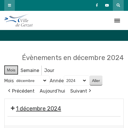
Passer
au
Agenda
contenu
Accueil
»
Agenda
Évènements en décembre 2024
Mois
Semaine
Jour
Mois
Année
Précédent
Aujourd’hui
Suivant
1 décembre 2024
🎄