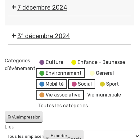
Marché
7 décembre 2024
de
Noël
🎱
Comité
Loto
des
31 décembre 2024
CASG
Fêtes
Rugby
Gerzatois
🎉
Réveillon
Catégories
Culture
Enfance - Jeunesse
du
d’évènement
Environnement
General
Nouvel
An
Mobilité
Social
Sport
par
Vie associative
Vie municipale
le
Toutes les catégories
Comité
de
Vue
impression
Jumelage
Lieu
🎉
Créer
Exporter
Google