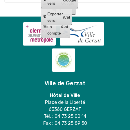
un
vers
Google
compte
Exporter
iCal
Créer
vers
un
iCal
compte
Ville de Gerzat
Hôtel de Ville
Place de la Liberté
63360 GERZAT
Tél. : 04 73 25 00 14
Fax : 04 73 25 89 50