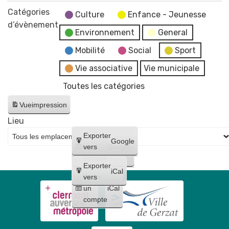
Fermeture
Réveillon
Catégories
des
Culture
Enfance - Jeunesse
du
d’évènement
services
Environnement
General
Nouvel
et
An
Mobilité
Social
Sport
bâtiments
par
municipaux
Vie associative
Vie municipale
le
Toutes les catégories
Comité
de
Vue
impression
Jumelage
Lieu
🎉
Créer
Exporter
Google
un
vers
Google
compte
Exporter
iCal
Créer
vers
un
iCal
compte