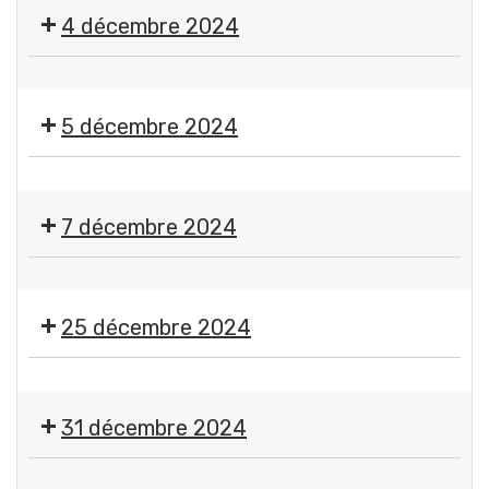
Marché
4 décembre 2024
de
Noël
🌟
Comité
RDV
des
5 décembre 2024
des
Fêtes
illuminations
Gerzatois
🇫🇷
Cérémonie
7 décembre 2024
du
5
🎱
décembre
Loto
25 décembre 2024
CASG
Rugby
Jour
de
31 décembre 2024
Noël
-
🎉