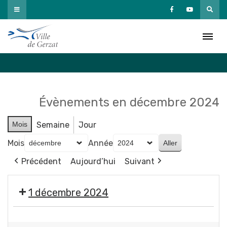
Passer
au
Agenda
contenu
Accueil
»
Agenda
Évènements en décembre 2024
Mois
Semaine
Jour
Mois
Année
Précédent
Aujourd’hui
Suivant
1 décembre 2024
🎄