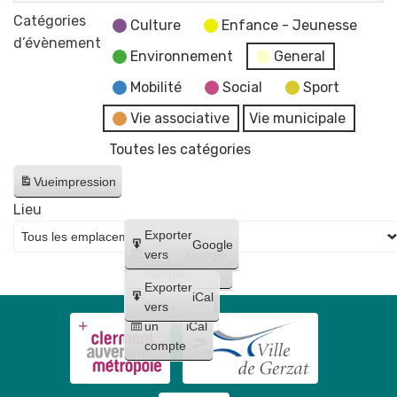
Fermeture
Réveillon
Catégories
des
Culture
Enfance - Jeunesse
du
d’évènement
services
Environnement
General
Nouvel
et
An
Mobilité
Social
Sport
bâtiments
par
municipaux
Vie associative
Vie municipale
le
Toutes les catégories
Comité
de
Vue
impression
Jumelage
Lieu
🎉
Créer
Exporter
Google
un
vers
Google
compte
Exporter
iCal
Créer
vers
un
iCal
compte