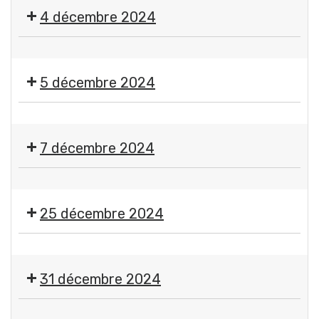
Marché
4 décembre 2024
de
Noël
🌟
Comité
RDV
des
5 décembre 2024
des
Fêtes
illuminations
Gerzatois
🇫🇷
Cérémonie
7 décembre 2024
du
5
🎱
décembre
Loto
25 décembre 2024
CASG
Rugby
Jour
de
31 décembre 2024
Noël
-
🎉