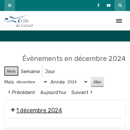
Passer
au
Agenda
contenu
Accueil
»
Agenda
Évènements en décembre 2024
Mois
Semaine
Jour
Mois
Année
Précédent
Aujourd’hui
Suivant
1 décembre 2024
🎄