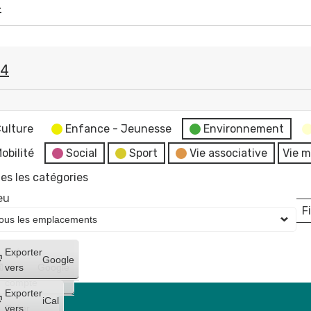
4
24
e
ulture
Enfance - Jeunesse
Environnement
obilité
Social
Sport
Vie associative
Vie m
es les catégories
eu
Fi
L
Créer
Exporter
Google
un
vers
Google
compte
Exporter
iCal
Créer
vers