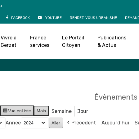
AT
FACEBOOK
YOUTUBE
RENDEZ-VOUS URBANISME
DEMAND
Agenda
Vivre à
France
Le Portail
Publications
Accueil
»
Agenda
Gerzat
services
Citoyen
& Actus
Évènements 
Vue en
Liste
Mois
Semaine
Jour
Année
Précédent
Aujourd’hui
S