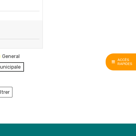
General
ACCÈS
RAPIDES
unicipale
ltrer
ieux