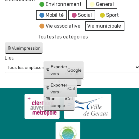
Environnement
General
Conseil
fake
Municipal
news"
Mobilité
Social
Sport
-
Vie associative
Vie municipale
reportée
Toutes les catégories
au
17
Vue
impression
juin
Lieu
Créer
Exporter
Google
un
vers
Google
compte
Exporter
iCal
Créer
vers
un
iCal
compte