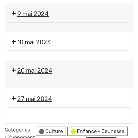
🇫🇷
Fermeture
Cérémonie
des
9 mai 2024
commémorative
services
de
municipaux
❌
la
Fermeture
Victoire
10 mai 2024
des
du
services
8
❌
municipaux
mai
Fermeture
20 mai 2024
1945
des
Place
services
Pommerol
❌
municipaux
Fermeture
27 mai 2024
des
services
Moment
municipaux
💬
France
Réunion
Catégories
Services
Culture
Enfance - Jeunesse
du
d’évènement
"Les