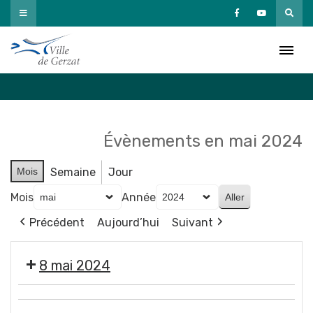
Passer
au
Agenda
contenu
Accueil
»
Agenda
Évènements en mai 2024
Mois
Semaine
Jour
Mois
Année
Précédent
Aujourd’hui
Suivant
8 mai 2024
❌