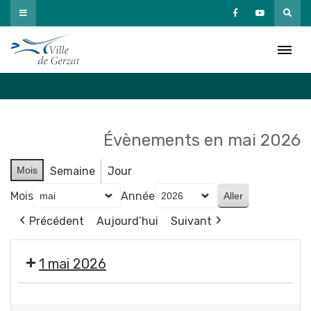
Passer
au
Agenda
contenu
Accueil
»
Agenda
Évènements en mai 2026
Mois
Semaine
Jour
Mois
Année
Précédent
Aujourd’hui
Suivant
1 mai 2026
Fermeture