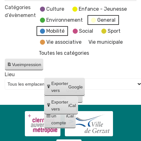
la
CCAS
des
Catégories
mairie
Culture
Enfance - Jeunesse
services
d’évènement
et
Environnement
General
de
du
la
Mobilité
Social
Sport
CCAS
mairie
Vie associative
Vie municipale
et
Toutes les catégories
du
CCAS
Vue
impression
Lieu
Créer
Exporter
Google
un
vers
Google
compte
Exporter
iCal
Créer
vers
un
iCal
compte