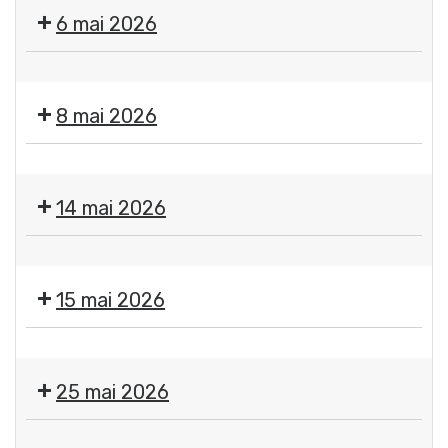
des
6 mai 2026
services
de
📢
la
Sirène
mairie
8 mai 2026
du
et
SAIP
du
Fermeture
📢
CCAS
des
14 mai 2026
services
de
Fermeture
la
des
mairie
15 mai 2026
services
et
de
du
Fermeture
la
CCAS
des
mairie
25 mai 2026
services
et
de
du
Fermeture