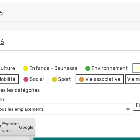
6
26
ulture
Enfance - Jeunesse
Environnement
obilité
Social
Sport
Vie associative
Vie m
es les catégories
eu
Fi
L
Créer
Exporter
Google
un
vers
Google
compte