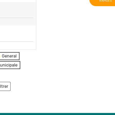
RAPIDES
General
unicipale
ltrer
ieux