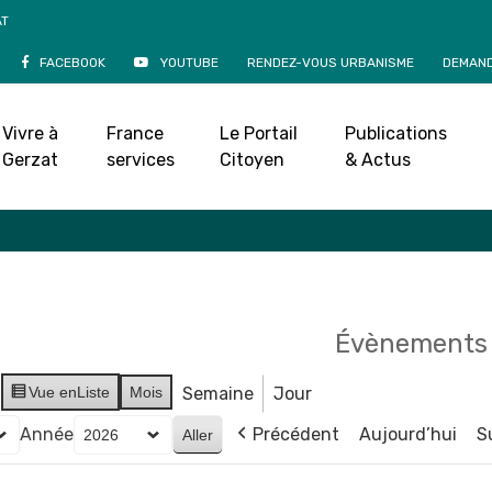
AT
FACEBOOK
YOUTUBE
RENDEZ-VOUS URBANISME
DEMAND
Agenda
Vivre à
France
Le Portail
Publications
Accueil
»
Agenda
Gerzat
services
Citoyen
& Actus
Évènements 
Vue en
Liste
Mois
Semaine
Jour
Année
Précédent
Aujourd’hui
S