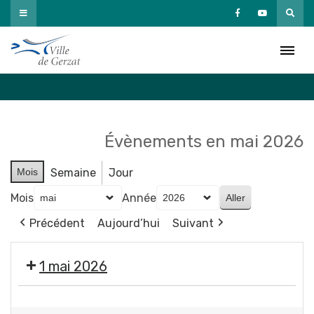
Passer
au
Agenda
contenu
Accueil
»
Agenda
Évènements en mai 2026
Mois
Semaine
Jour
Mois
Année
Précédent
Aujourd’hui
Suivant
1 mai 2026
Fermeture