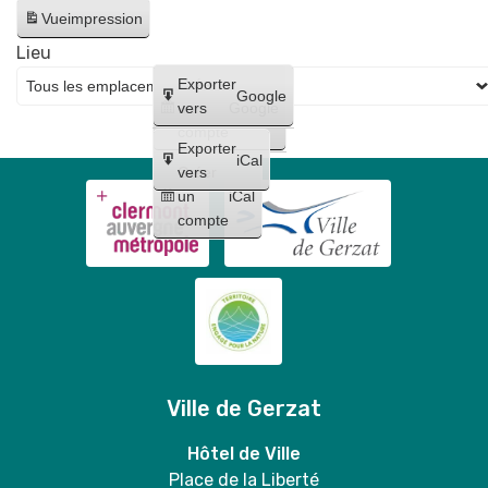
Artiste
distribution
Vue
impression
dessinatrice
gratuite
Lieu
de
Créer
Exporter
sacs
Google
un
vers
Google
+
compte
Exporter
vente
iCal
Créer
vers
de
un
iCal
grilles
compte
sélectives
en
mairie
🐶
💚
Ville de Gerzat
Hôtel de Ville
Place de la Liberté