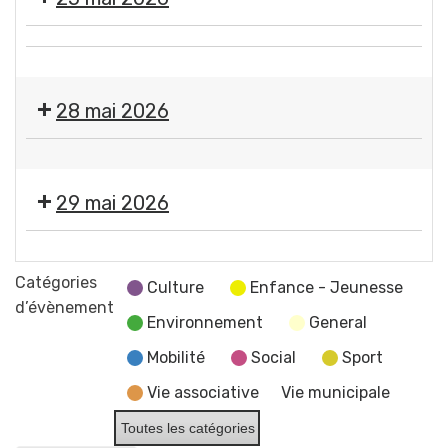
Éclosions
et
"
du
Exposition
par
CCAS
Fermeture
"
Flo-
des
Éclosions
M
28 mai 2026
services
"
-
de
par
Artiste
Propreté
la
Flo-
dessinatrice
canine
mairie
M
29 mai 2026
+
et
-
Lutte
du
Artiste
Exposition
contre
CCAS
dessinatrice
"
Catégories
les
Culture
Enfance - Jeunesse
Éclosions
d’évènement
frelons
Environnement
General
"
asiatiques
par
Mobilité
Social
Sport
-
Flo-
Permanence
Vie associative
Vie municipale
M
pour
-
Toutes les catégories
la