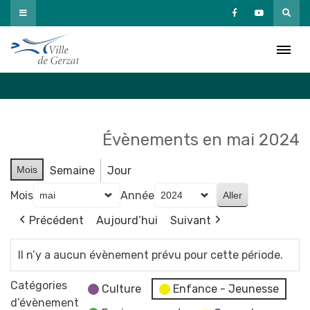
Passer
au
Agenda
contenu
Accueil
»
Agenda
Évènements en mai 2024
Mois
Semaine
Jour
Mois
Année
Précédent
Aujourd’hui
Suivant
Il n’y a aucun évènement prévu pour cette période.
Catégories
Culture
Enfance - Jeunesse
d’évènement