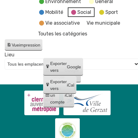
Environnement
General
Mobilité
Social
Sport
Vie associative
Vie municipale
Toutes les catégories
Vue
impression
Lieu
Créer
Exporter
Google
un
vers
Google
compte
Exporter
iCal
Créer
vers
un
iCal
compte