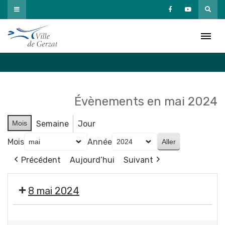
Passer
au
Agenda
contenu
Accueil
»
Agenda
Évènements en mai 2024
Mois
Semaine
Jour
Mois
Année
Précédent
Aujourd’hui
Suivant
8 mai 2024
🇫🇷