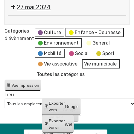
Cérémonie
27 mai 2024
commémorative
de
💬
la
Réunion
Catégories
Victoire
Culture
Enfance - Jeunesse
du
d’évènement
du
Environnement
General
Conseil
8
Municipal
Mobilité
Social
Sport
mai
-
1945
Vie associative
Vie municipale
reportée
Place
Toutes les catégories
au
Pommerol
17
Vue
impression
juin
Lieu
Créer
Exporter
Google
un
vers
Google
compte
Exporter
iCal
Créer
vers
un
iCal