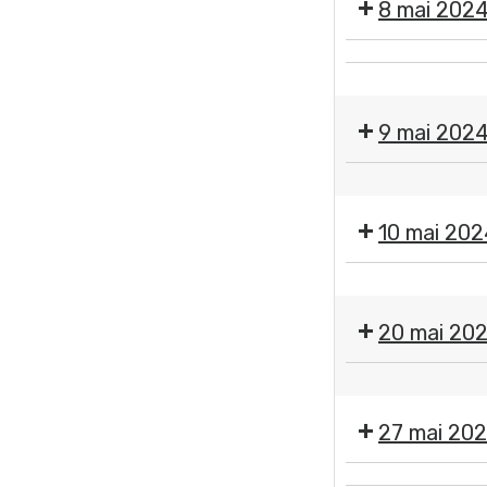
8 mai 202
❌
🇫🇷
Fermeture
Cérémonie
des
9 mai 202
commémorativ
services
de
municipaux
❌
la
Fermeture
Victoire
10 mai 202
des
du
services
8
❌
municipaux
mai
Fermeture
20 mai 20
1945
des
Place
services
Pommerol
❌
municipaux
Fermeture
27 mai 20
des
services