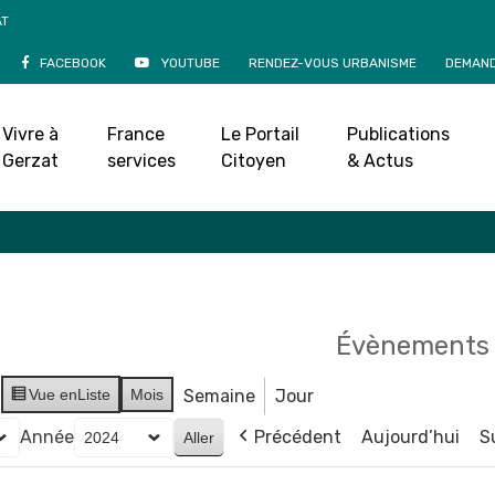
AT
FACEBOOK
YOUTUBE
RENDEZ-VOUS URBANISME
DEMAND
Agenda
Vivre à
France
Le Portail
Publications
Accueil
»
Agenda
Gerzat
services
Citoyen
& Actus
Évènements 
Vue en
Liste
Mois
Semaine
Jour
Année
Précédent
Aujourd’hui
S