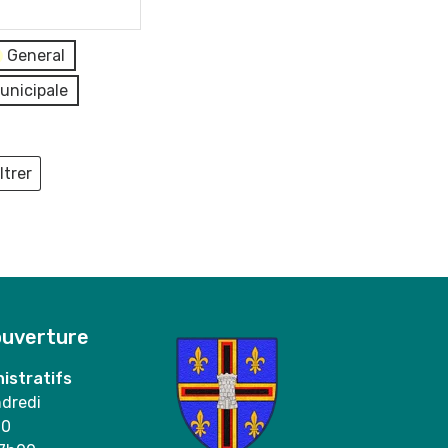
General
unicipale
ltrer
ieux
ouverture
istratifs
ndredi
00