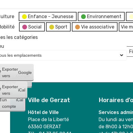
ulture
Enfance - Jeunesse
Environnement
obilité
Social
Sport
Vie associative
Vie m
es les catégories
eu
Fi
L
Créer
Exporter
Google
un
vers
Google
compte
Exporter
iCal
Créer
vers
Ville de Gerzat
Horaires d’
un
iCal
compte
Hôtel de Ville
Services admin
Place de la Liberté
Du lundi au ve
63360 GERZAT
de 8h00 à 12h