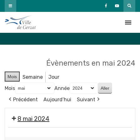
Passer
au
Agenda
contenu
Accueil
»
Agenda
Évènements en mai 2024
Mois
Semaine
Jour
Mois
Année
Précédent
Aujourd’hui
Suivant
8 mai 2024
❌