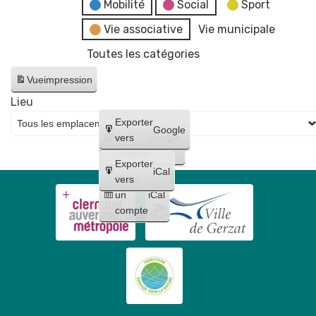
fake
Mobilité
Social
Sport
news"
Vie associative
Vie municipale
Toutes les catégories
Vue
impression
Lieu
Créer
Exporter
Google
un
vers
Google
compte
Exporter
iCal
Créer
vers
un
iCal
compte