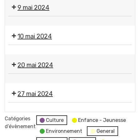
Fermeture
9 mai 2024
des
services
❌
municipaux
Fermeture
10 mai 2024
des
services
❌
municipaux
Fermeture
20 mai 2024
des
services
❌
municipaux
Fermeture
27 mai 2024
des
services
Moment
municipaux
France
Catégories
Culture
Enfance - Jeunesse
Services
d’évènement
Environnement
General
"Les