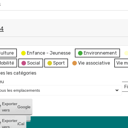
4
24
e
ulture
Enfance - Jeunesse
Environnement
obilité
Social
Sport
Vie associative
Vie m
es les catégories
eu
Fi
L
Créer
Exporter
Google
un
vers
Google
compte
Exporter
iCal
Créer
vers