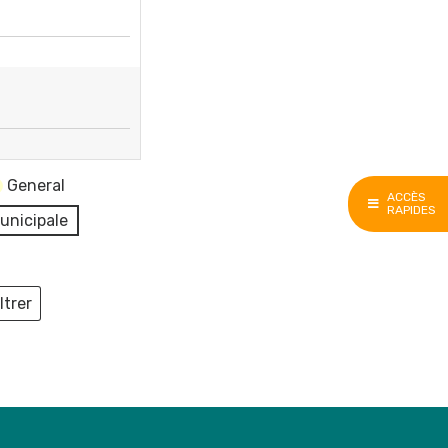
General
ACCÈS
RAPIDES
unicipale
ltrer
ieux