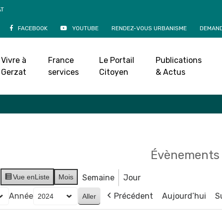
AT
FACEBOOK
YOUTUBE
RENDEZ-VOUS URBANISME
DEMAND
Agenda
Vivre à
France
Le Portail
Publications
Accueil
»
Agenda
Gerzat
services
Citoyen
& Actus
Évènements 
Vue en
Liste
Mois
Semaine
Jour
Année
Précédent
Aujourd’hui
S