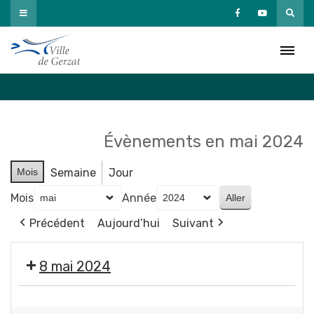
Passer
au
Agenda
contenu
Accueil
»
Agenda
Évènements en mai 2024
Mois
Semaine
Jour
Mois
Année
Précédent
Aujourd’hui
Suivant
8 mai 2024
🇫🇷