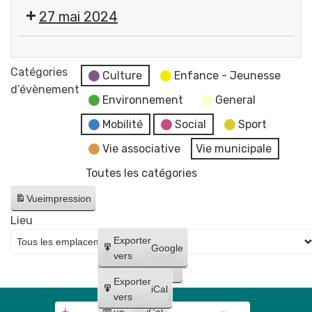
Cérémonie
27 mai 2024
commémorative
de
💬
la
Réunion
Catégories
Victoire
Culture
Enfance - Jeunesse
du
d’évènement
du
Environnement
General
Conseil
8
Municipal
Mobilité
Social
Sport
mai
-
1945
Vie associative
Vie municipale
reportée
Place
Toutes les catégories
au
Pommerol
17
Vue
impression
juin
Lieu
Créer
Exporter
Google
un
vers
Google
compte
Exporter
iCal
Créer
vers
un
iCal