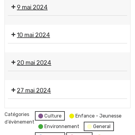
Fermeture
9 mai 2024
des
services
❌
municipaux
Fermeture
10 mai 2024
des
services
❌
municipaux
Fermeture
20 mai 2024
des
services
❌
municipaux
Fermeture
27 mai 2024
des
services
Moment
municipaux
France
Catégories
Culture
Enfance - Jeunesse
Services
d’évènement
Environnement
General
"Les