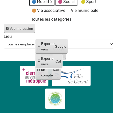
fake
Mobilité
Social
Sport
news"
Vie associative
Vie municipale
Toutes les catégories
Vue
impression
Lieu
Créer
Exporter
Google
un
vers
Google
compte
Exporter
iCal
Créer
vers
un
iCal
compte