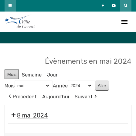
Passer
au
Agenda
contenu
Accueil
»
Agenda
Évènements en mai 2024
Mois
Semaine
Jour
Mois
Année
Précédent
Aujourd’hui
Suivant
8 mai 2024
❌