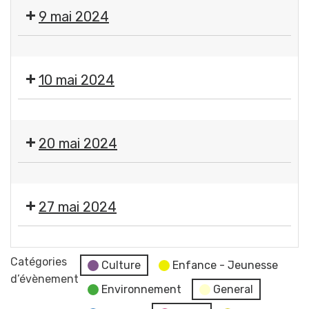
Fermeture
9 mai 2024
des
services
❌
municipaux
Fermeture
10 mai 2024
des
services
❌
municipaux
Fermeture
20 mai 2024
des
services
❌
municipaux
Fermeture
27 mai 2024
des
services
Moment
municipaux
France
Catégories
Culture
Enfance - Jeunesse
Services
d’évènement
Environnement
General
"Les