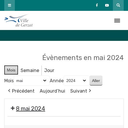
Passer
au
Agenda
contenu
Accueil
»
Agenda
Évènements en mai 2024
Mois
Semaine
Jour
Mois
Année
Précédent
Aujourd’hui
Suivant
8 mai 2024
❌