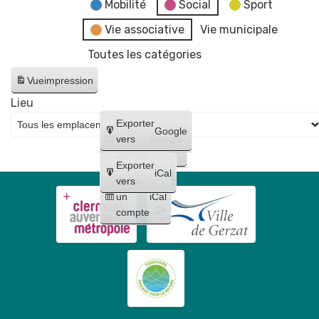
fake
Mobilité
Social
Sport
news"
Vie associative
Vie municipale
Toutes les catégories
Vue
impression
Lieu
Créer
Exporter
Google
un
vers
Google
compte
Exporter
iCal
Créer
vers
un
iCal
compte