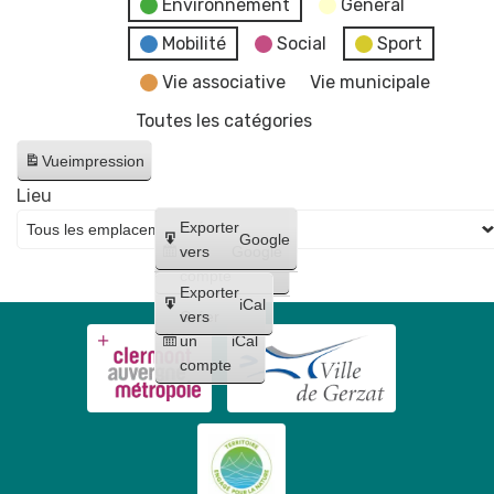
Environnement
General
Mobilité
Social
Sport
Vie associative
Vie municipale
Toutes les catégories
Vue
impression
Lieu
Créer
Exporter
Google
un
vers
Google
compte
Exporter
iCal
Créer
vers
un
iCal
compte