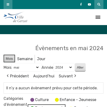
Passer
au
Agenda
contenu
Accueil
»
Agenda
Évènements en mai 2024
Mois
Semaine
Jour
Mois
Année
Précédent
Aujourd’hui
Suivant
Il n’y a aucun évènement prévu pour cette période.
Catégories
Culture
Enfance - Jeunesse
d’évènement